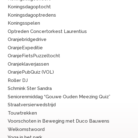
Koningsdagoptocht
Koningsdagoptredens
Koningsspelen
Optreden Concertorkest Laurentius
Oranjebridgedrive
OranjeExpeditie
OranjeFietsPuzzeltocht
Oranjeklaverjassen
OranjePubQuiz (VOL)
Roller DJ
Schmink Ster Sandra
Seniorenmiddag “Gouwe Ouden Meezing Quiz”
Straatversierwedstrijd
Touwtrekken
Voorschoten in Beweging met Duco Bauwens
Welkomstwoord
Yoga in het park