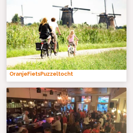
OranjeFietsPuzzeltocht