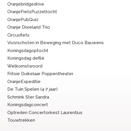
Oranjebridgedrive
OranjeFietsPuzzeltocht
OranjePubQuiz
Oranje Dixieland Trio
Circusfiets
Voorschoten in Beweging met Duco Bauwens
Koningsdagoptocht
Koningsdag defilé
Welkomstwoord
Fritsie Duikelaar Poppentheater
OranjeExpeditie
De Tuin Spelen (4-7 jaar)
Schmink Ster Sandra
Koningsdagconcert
Optreden Concertorkest Laurentius
Touwtrekken