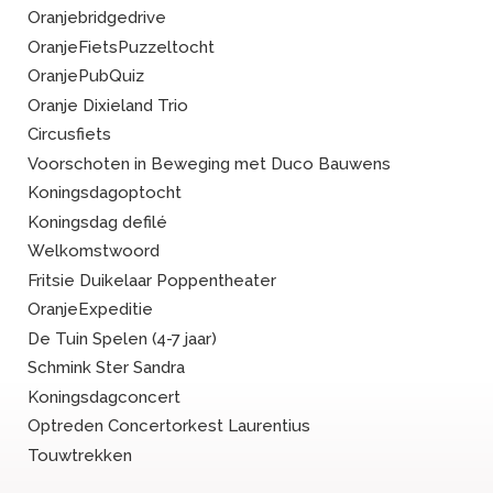
Oranjebridgedrive
OranjeFietsPuzzeltocht
OranjePubQuiz
Oranje Dixieland Trio
Circusfiets
Voorschoten in Beweging met Duco Bauwens
Koningsdagoptocht
Koningsdag defilé
Welkomstwoord
Fritsie Duikelaar Poppentheater
OranjeExpeditie
De Tuin Spelen (4-7 jaar)
Schmink Ster Sandra
Koningsdagconcert
Optreden Concertorkest Laurentius
Touwtrekken